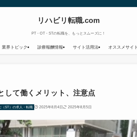
リハビリ転職.com
PT・OT・STの転職を、もっとスムーズに！
業界トピック
診療報酬情報
サイト活用法
オススメサイ
員として働くメリット、注意点
2025年8月4日
2025年8月5日
士（ST）の求人・転職