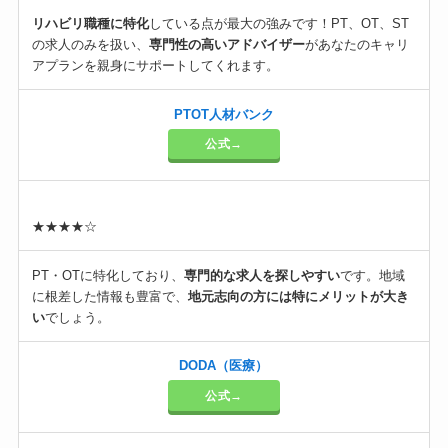
リハビリ職種に特化
している点が最大の強みです！PT、OT、ST
の求人のみを扱い、
専門性の高いアドバイザー
があなたのキャリ
アプランを親身にサポートしてくれます。
PTOT人材バンク
公式→
★★★★☆
PT・OTに特化しており、
専門的な求人を探しやすい
です。地域
に根差した情報も豊富で、
地元志向の方には特にメリットが大き
い
でしょう。
DODA（医療）
公式→