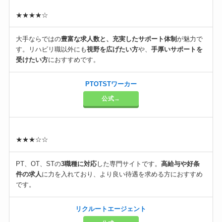
★★★★☆
大手ならではの
豊富な求人数と、充実したサポート体制
が魅力で
す。リハビリ職以外にも
視野を広げたい方
や、
手厚いサポートを
受けたい方
におすすめです。
PTOTSTワーカー
公式→
★★★☆☆
PT、OT、STの
3職種に対応
した専門サイトです。
高給与や好条
件の求人
に力を入れており、より良い待遇を求める方におすすめ
です。
リクルートエージェント