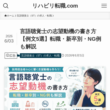
リハビリ転職.com
ホーム
言語聴覚士（ST）の求人・転職
言語聴覚士の志望動機の書き方
2026
【例文5選】転職・新卒別・NG例
6/03
も解説
広告
2026年6月5日
言語聴覚士（ST）の求人・転職