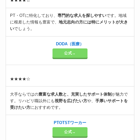
★★★★☆
PT・OTに特化しており、
専門的な求人を探しやすい
です。地域
に根差した情報も豊富で、
地元志向の方には特にメリットが大き
い
でしょう。
DODA（医療）
公式→
★★★★☆
大手ならではの
豊富な求人数と、充実したサポート体制
が魅力で
す。リハビリ職以外にも
視野を広げたい方
や、
手厚いサポートを
受けたい方
におすすめです。
PTOTSTワーカー
公式→