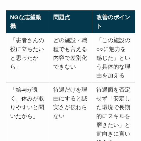
NGな志望動
問題点
改善のポイン
機
ト
「患者さんの
どの施設・職
「この施設の
役に立ちたい
種でも言える
○○に魅力を
と思ったか
内容で差別化
感じた」とい
ら」
できない
う具体的な理
由を加える
「給与が良
待遇だけを理
待遇面を否定
く、休みが取
由にすると誠
せず「安定し
りやすいと聞
実さが伝わら
た環境で長期
いたから」
ない
的にスキルを
磨きたい」と
前向きに言い