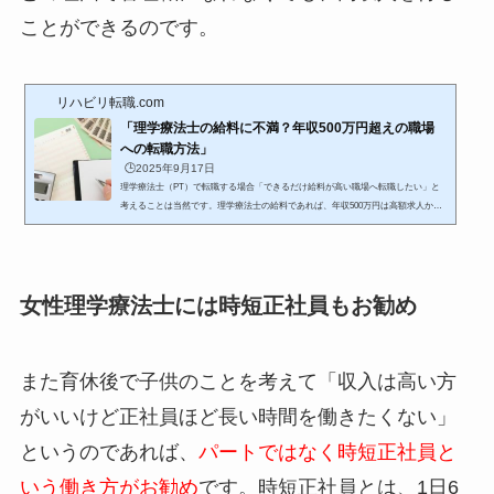
ことができるのです。
リハビリ転職.com
「理学療法士の給料に不満？年収500万円超えの職場
への転職方法」
🕒️2025年9月17日
理学療法士（PT）で転職する場合「できるだけ給料が高い職場へ転職したい」と
考えることは当然です。理学療法士の給料であれば、年収500万円は高額求人かど
うかの一つの基準になります。ただこうした高額求人は、なかなか見つかりにくい
です。しかし、年収が500万円を超えている理学療法士がいるのも現実です。当
然、転職によって年収を上げることは可能です。そうしたとき、「年収が500万円
を超える職場の特徴」を知っておくことが必要不可欠になります。そこで今回は
女性理学療法士には時短正社員もお勧め
「理学療法士が年収500万円以上の高給転職を成功させる方法」につ...
また育休後で子供のことを考えて「収入は高い方
がいいけど正社員ほど長い時間を働きたくない」
というのであれば、
パートではなく時短正社員と
いう働き方がお勧め
です。時短正社員とは、1日6