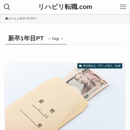
リハビリ転職.com
ホーム
新卒1年目PT
新卒1年目PT
– tag –
理学療法士（PT）の求人・転職