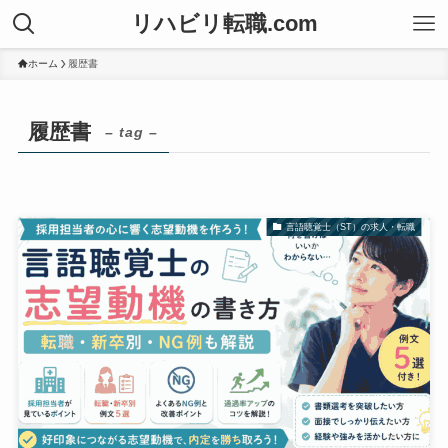
リハビリ転職.com
ホーム
履歴書
履歴書
– tag –
言語聴覚士（ST）の求人・転職