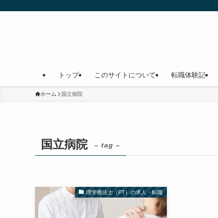
トップ
このサイトについて
転職体験記
ホーム
国立病院
国立病院
– tag –
理学療法士（PT）の求人・転職