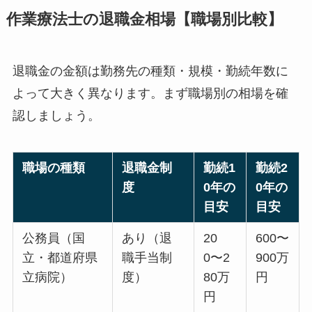
作業療法士の退職金相場【職場別比較】
退職金の金額は勤務先の種類・規模・勤続年数に
よって大きく異なります。まず職場別の相場を確
認しましょう。
職場の種類
退職金制
勤続1
勤続2
度
0年の
0年の
目安
目安
公務員（国
あり（退
20
600〜
立・都道府県
職手当制
0〜2
900万
立病院）
度）
80万
円
円