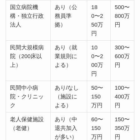
国立病院機
あり（公
18
500〜
構・独立行政
務員準
0〜2
800万
法人
拠）
50万
円
円
民間大規模病
あり（就
10
300〜
院（200床以
業規則に
0〜2
600万
上）
よる）
00万
円
円
民間中小病
あり/なし
50〜
100〜
院・クリニッ
（施設に
150
400万
ク
よる）
万円
円
老人保健施設
あり（中
60〜
150〜
（老健）
退共加入
150
350万
が多い）
万円
円