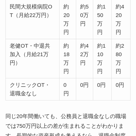
民間大規模病院O
約
約5
約1
約4
T（月給22万円）
20
0万
50
20
万
円
万
万
円
円
円
老健OT・中退共
約
約4
約1
約2
加入（月給21万
18
2万
10
80
円）
万
円
万
万
円
円
円
クリニックOT・
0
0円
0円
0円
退職金なし
円
同じ20年間働いても、公務員と退職金なしの職場
では750万円以上の差が生まれることがわかりま
す。長期的な資産形成を考えるなら、退職金制度