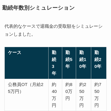
勤続年数別シミュレーション
代表的なケースで退職金の受取額をシミュレーシ
ョンしました。
ケース
勤
勤
勤
勤
続
続5
続1
続2
3
年
0年
0年
年
公務員OT（月給2
約
約8
約2
約7
5万円）
40
0万
50
50
万
円
万
万
円
円
円